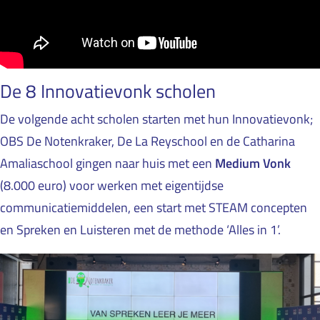
De 8 Innovatievonk scholen
De volgende acht scholen starten met hun Innovatievonk;
OBS De Notenkraker, De La Reyschool en de Catharina
Amaliaschool gingen naar huis met een
Medium Vonk
(8.000 euro) voor werken met eigentijdse
communicatiemiddelen, een start met STEAM concepten
en Spreken en Luisteren met de methode ‘Alles in 1’.