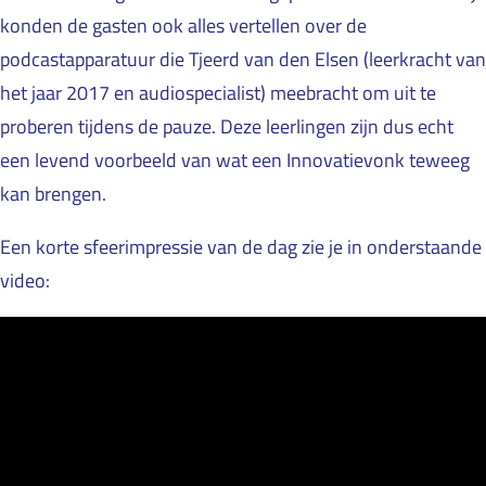
konden de gasten ook alles vertellen over de
podcastapparatuur die Tjeerd van den Elsen (leerkracht van
het jaar 2017 en audiospecialist) meebracht om uit te
proberen tijdens de pauze. Deze leerlingen zijn dus echt
een levend voorbeeld van wat een Innovatievonk teweeg
kan brengen.
Een korte sfeerimpressie van de dag zie je in onderstaande
video: