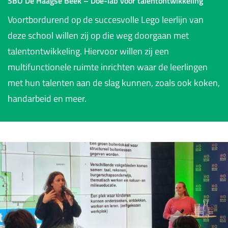
SBO De Haagse Beek – Doe-lab voor talentontwikkeling
Voortbordurend op de succesvolle Lego leerlijn van
deze school willen zij op die weg doorgaan met
talentontwikkeling. Hiervoor willen zij een
multifunctionele ruimte inrichten waar de leerlingen
met hun talenten aan de slag kunnen, zoals ook koken,
handarbeid en meer.