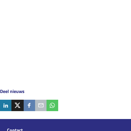
Verder lezen?
Download hier het jaarverslag
Deel nieuws
2023
Contact