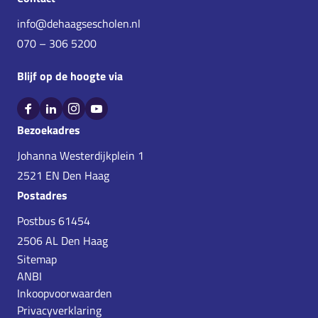
info@dehaagsescholen.nl
070 – 306 5200
Blijf op de hoogte via
Bekijk Facebook van De Haagse Scholen
Bekijk LinkedIn van De Haagse Scholen
Bekijk Instagram van De Haagse Scholen
Bekijk YouTube van De Haagse Scholen
Bezoekadres
Johanna Westerdijkplein 1
2521 EN Den Haag
Postadres
Postbus 61454
2506 AL Den Haag
Sitemap
ANBI
Inkoopvoorwaarden
Privacyverklaring